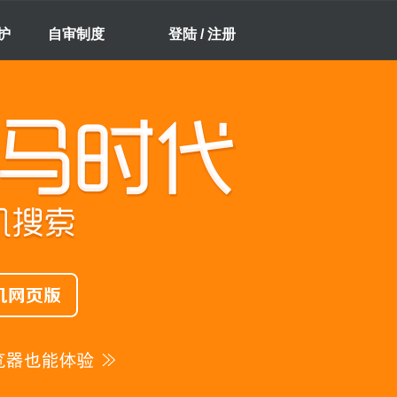
护
自审制度
登陆 / 注册