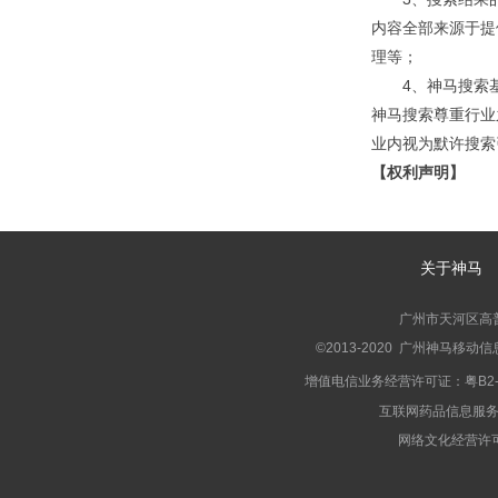
内容全部来源于提
理等；
4、神马搜索
神马搜索尊重行业
业内视为默许搜索
【权利声明】
1、神马搜索
A．神马搜索
衍生作品；
关于神马
B．神马搜索
2、神马搜索
广州市天河区高普路
许可，您不得对该
©2013-2020 广州神马移
行为。
增值电信业务经营许可证：粤B2-2
3、神马搜索
互联网药品信息服务资格
派生的任何代码、
网络文化经营许可证
性使用则必须得到
【适格行为】